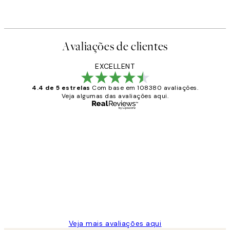
Avaliações de clientes
EXCELLENT
4.4 de 5 estrelas
Com base em 108380 avaliações.
Veja algumas das avaliações aqui.
Comprador verificado
Avaliações
de
...
clientes
2 jun.
guilhermina g
Veja mais avaliações aqui