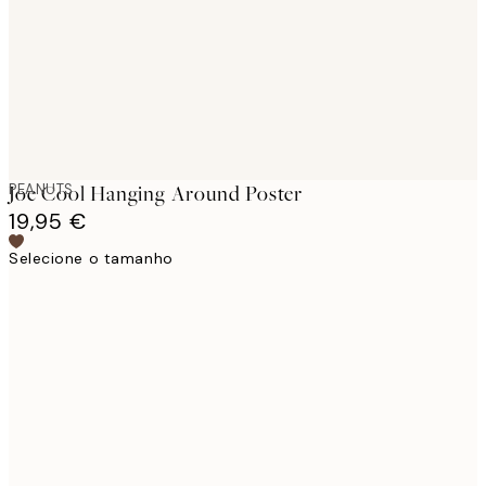
images
PEANUTS
Joe Cool Hanging Around Poster
19,95 €
Selecione o tamanho