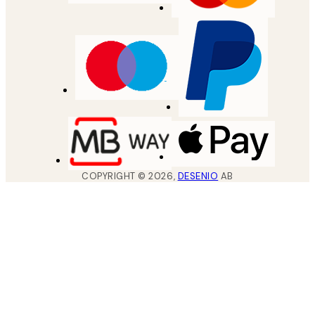
COPYRIGHT ©
2026
,
DESENIO
AB