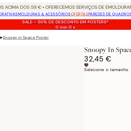
S ACIMA DOS 59 € • OFERECEMOS SERVIÇOS DE EMOLDURAM
ORATIVAS
MOLDURAS & ACESSÓRIOS
OFERTAS
PAREDES DE QUADRO
SALE - 50% DE DESCONTO EM POSTERS*
0 min
0 s
Válido
até:
▸
y
Snoopy in Space Poster
2026-
08-
Snoopy In Space
09
32,45 €
Selecione o tamanho