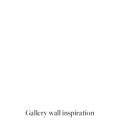
NOVIDADES
Earth Toned Texture Poste
A partir de 13 €
Gallery wall inspiration