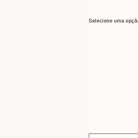
Selecione uma opçã
Frame
50x70 cm
options