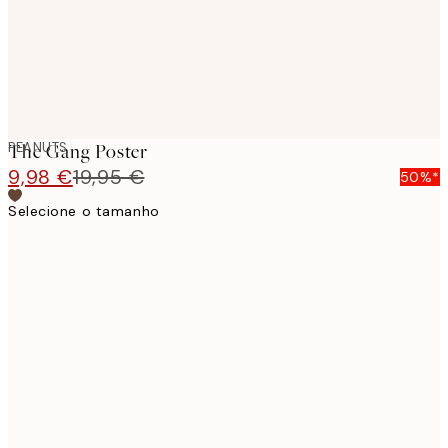
PEANUTS
The Gang Poster
9,98 €
19,95 €
50%*
Selecione o tamanho