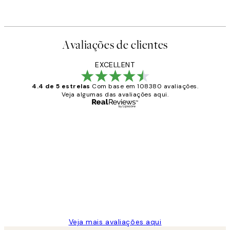
Avaliações de clientes
EXCELLENT
4.4 de 5 estrelas
Com base em 108380 avaliações.
Veja algumas das avaliações aqui.
Comprador verificado
Avaliações
de
...
clientes
2 jun.
guilhermina g
Veja mais avaliações aqui