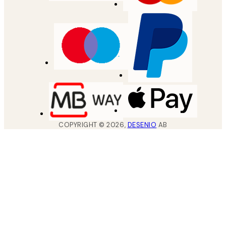
COPYRIGHT ©
2026
,
DESENIO
AB