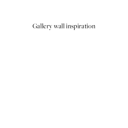
€
A partir de 6,50 €
13 €
Gallery wall inspiration