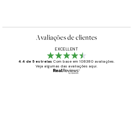
Avaliações de clientes
EXCELLENT
4.4 de 5 estrelas
Com base em 108380 avaliações.
Veja algumas das avaliações aqui.
Comprador verificado
Avaliações
de
...
clientes
2 jun.
guilhermina g