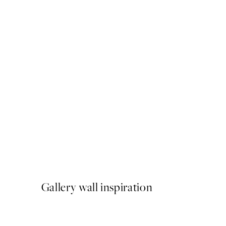
50%*
Welcome Home Poster
A partir de 6,50 €
13 €
Gallery wall inspiration