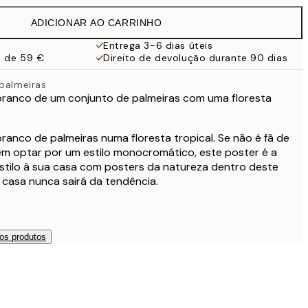
19,95 €
ADICIONAR AO CARRINHO
13,73 €
27,45 €
Entrega 3-6 dias úteis
a de 59 €
Direito de devolução durante 90 dias
16,23 €
32,45 €
 palmeiras
 branco de um conjunto de palmeiras com uma floresta
branco de palmeiras numa floresta tropical. Se não é fã de
em optar por um estilo monocromático, este poster é a
estilo à sua casa com posters da natureza dentro deste
a casa nunca sairá da tendência.
os produtos