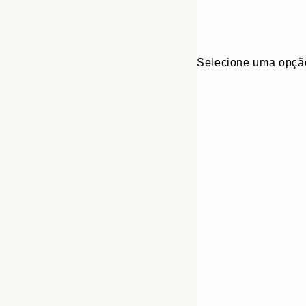
Selecione uma opçã
Frame
21x30 cm
options
30x40 cm