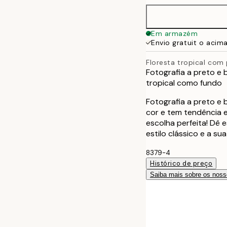
40x50 cm
Em armazém
Envio gratuit o acim
50x70 cm
Floresta tropical com
Fotografia a preto e
tropical como fundo
Fotografia a preto e 
cor e tem tendência 
escolha perfeita! Dê 
estilo clássico e a su
8379-4
Histórico de preço
Saiba mais sobre os noss