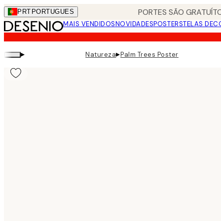
Skip
PORTES SÃO GRATUÍTO
PRT
PORTUGUES
to
MAIS VENDIDOS
NOVIDADES
POSTERS
TELAS DEC
main
content.
▸
▸
Natureza
Palm Trees Poster