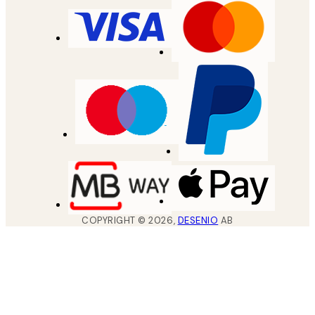
COPYRIGHT ©
2026
,
DESENIO
AB