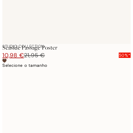
STUDIO COLLECTION
Seaside Passage Poster
10,98 €
21,95 €
50%*
Selecione o tamanho