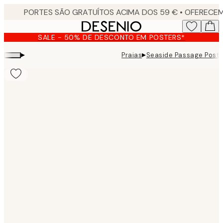
Skip
to
main
SALE - 50% DE DESCONTO EM POSTERS*
content.
▸
▸
Praias
Seaside Passage Poste
Product
images