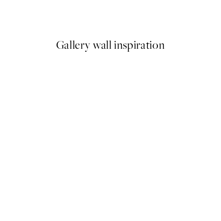
95 €
A partir de 21,95 €
Gallery wall inspiration