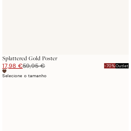
images
Splattered Gold Poster
17,98 €
59,95 €
-70%
Outlet
Selecione o tamanho