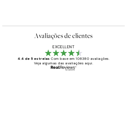
Avaliações de clientes
EXCELLENT
4.4 de 5 estrelas
Com base em 108380 avaliações.
Veja algumas das avaliações aqui.
Comprador verificado
Avaliações
de
...
clientes
2 jun.
guilhermina g