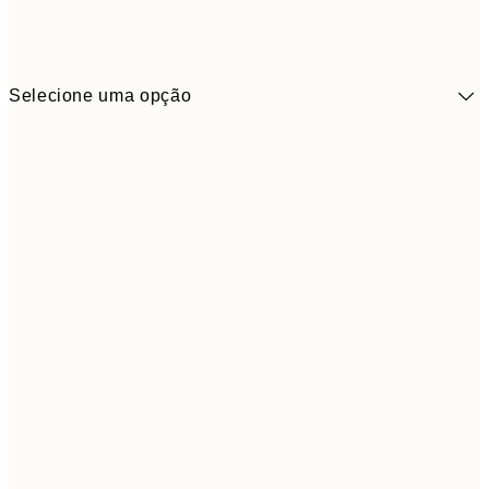
Selecione uma opção
17,9
50x70 cm
59,