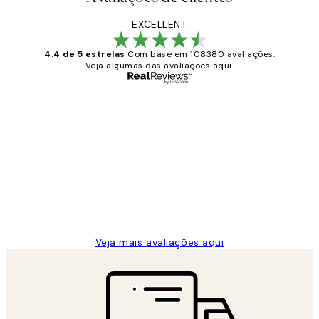
EXCELLENT
4.4 de 5 estrelas
Com base em 108380 avaliações.
Veja algumas das avaliações aqui.
Comprador verificado
Avaliações
de
...
clientes
2 jun.
guilhermina g
Veja mais avaliações aqui