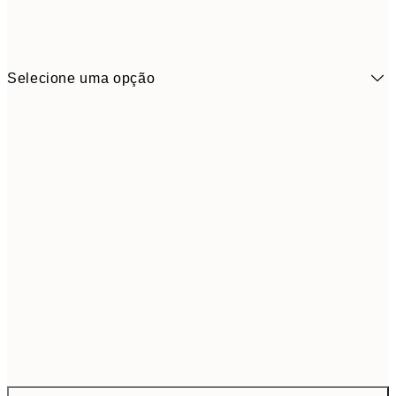
Selecione uma opção
62,8
ONE SIZE
104,