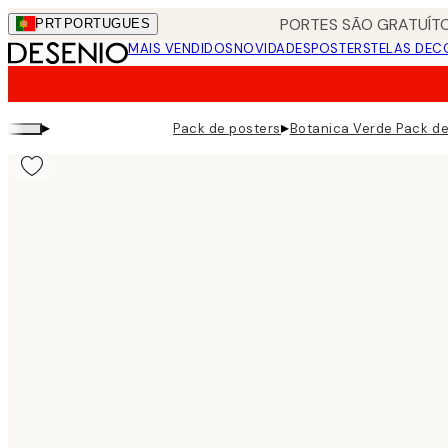
Skip
PORTES SÃO GRATUÍTO
PRT
PORTUGUES
to
MAIS VENDIDOS
NOVIDADES
POSTERS
TELAS DEC
main
content.
▸
▸
Pack de posters
Botanica Verde Pack de