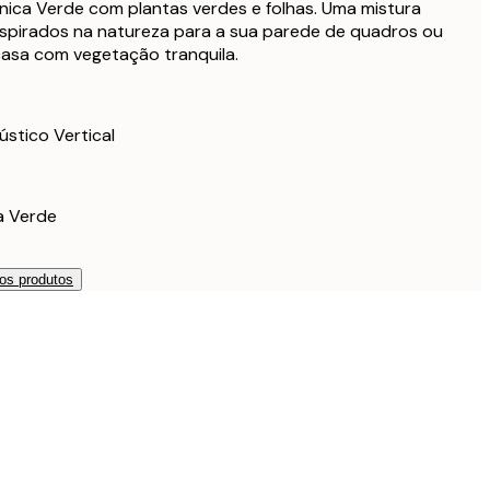
nica Verde com plantas verdes e folhas. Uma mistura
42,27 €
inspirados na natureza para a sua parede de quadros ou
70,45 €
casa com vegetação tranquila.
62,07 €
103,45 €
ústico Vertical
a Verde
os produtos