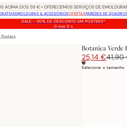
S ACIMA DOS 59 € • OFERECEMOS SERVIÇOS DE EMOLDURAM
ORATIVAS
MOLDURAS & ACESSÓRIOS
OFERTAS
PAREDES DE QUADRO
SALE - 50% DE DESCONTO EM POSTERS*
0 min
0 s
Válido
até:
 Posters
2026-
08-
Botanica Verde 
09
25,14 €
41,90
Selecione o tamanho