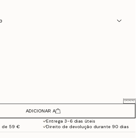
o
ADICIONAR A
25,14 €
41,90 €
Entrega 3-6 dias úteis
a de 59 €
Direito de devolução durante 90 dias
34,74 €
57,90 €