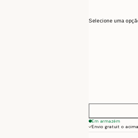
Selecione uma opçã
30x40 cm
Em armazém
Envio gratuit o acim
40x50 cm