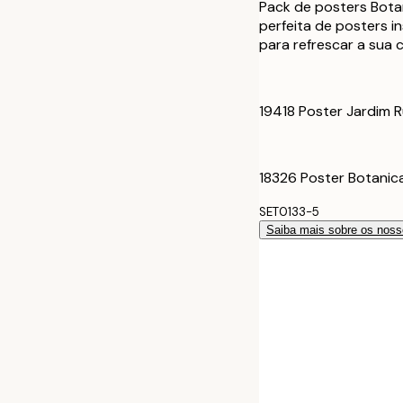
Pack de posters Bota
50x70 cm
perfeita de posters 
para refrescar a sua 
70x100 cm
19418 Poster Jardim R
18326 Poster Botanic
SET0133-5
Saiba mais sobre os noss