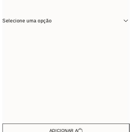
Selecione uma opção
43,4
ONE SIZE
72,
ADICIONAR A