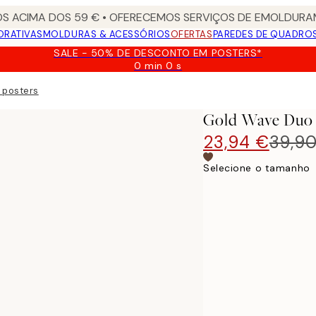
S ACIMA DOS 59 € • OFERECEMOS SERVIÇOS DE EMOLDURAM
ORATIVAS
MOLDURAS & ACESSÓRIOS
OFERTAS
PAREDES DE QUADRO
SALE - 50% DE DESCONTO EM POSTERS*
0 min
0 s
Válido
até:
 posters
2026-
08-
Gold Wave Duo 
09
23,94 €
39,9
Selecione o tamanho