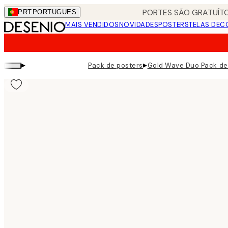
Skip
PORTES SÃO GRATUÍTO
PRT
PORTUGUES
to
MAIS VENDIDOS
NOVIDADES
POSTERS
TELAS DEC
main
content.
▸
▸
Pack de posters
Gold Wave Duo Pack de