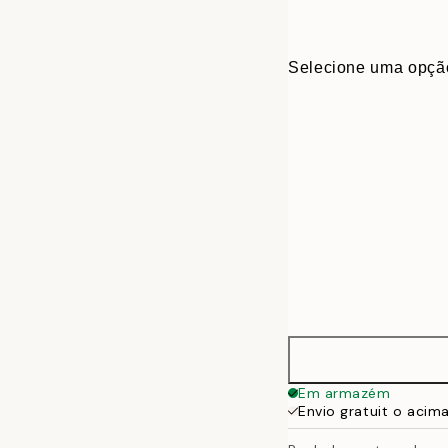
Selecione uma opçã
30x40 cm
Em armazém
Envio gratuit o acim
50x70 cm