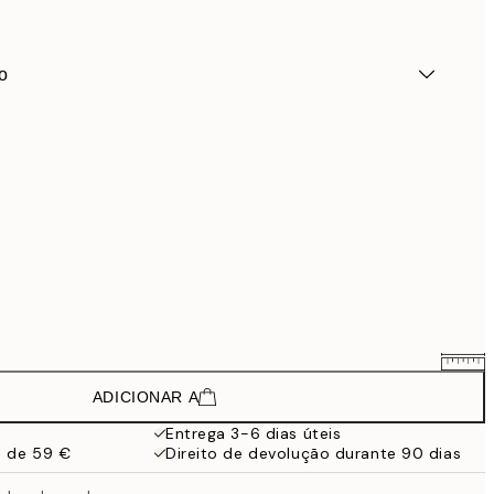
o
ADICIONAR A
23,94 €
39,90 €
Entrega 3-6 dias úteis
a de 59 €
Direito de devolução durante 90 dias
38,94 €
64,90 €