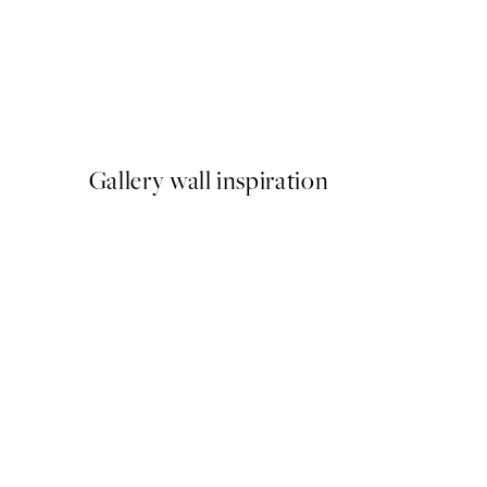
50%*
Painted Leaf No2 Poster
A partir de 6,50 €
13 €
Gallery wall inspiration