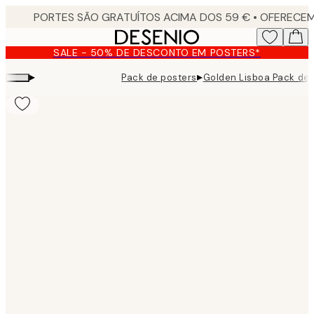
Skip
to
main
SALE - 50% DE DESCONTO EM POSTERS*
content.
▸
▸
Pack de posters
Golden Lisboa Pack de 
Product
images