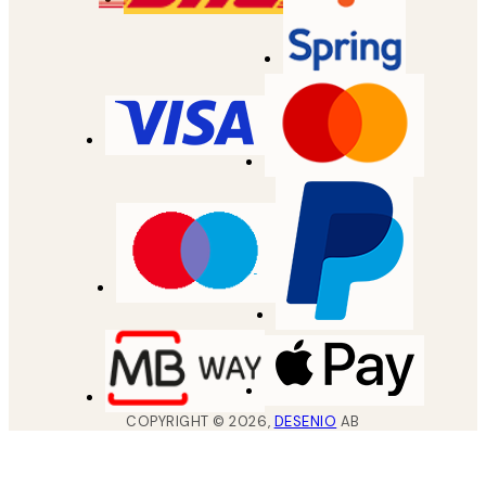
COPYRIGHT ©
2026
,
DESENIO
AB