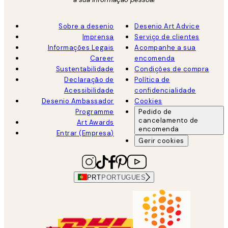
Sobre a desenio
Desenio Art Advice
Imprensa
Serviço de clientes
Informações Legais
Acompanhe a sua
Career
encomenda
Sustentabilidade
Condições de compra
Declaração de
Política de
Acessibilidade
confidencialidade
Desenio Ambassador
Cookies
Programme
Pedido de
cancelamento de
Art Awards
encomenda
Entrar (Empresa)
Gerir cookies
PRT
PORTUGUES