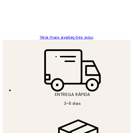
clientes
2 jun.
guilhermina g
Veja mais avaliações aqui
ENTREGA RÁPIDA
3-6 dias