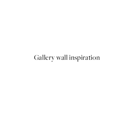
-40%
Earth Toned Pack de Posters
A partir de 23,94 €
39,90 €
Gallery wall inspiration