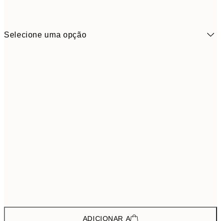
Selecione uma opção
74,8
ONE SIZE
124,
ADICIONAR A