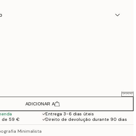
o
ADICIONAR A
26,34 €
43,90 €
menda
Entrega 3-6 dias úteis
a de 59 €
Direito de devolução durante 90 dias
45,60 €
76 €
ografia Minimalista
65,34 €