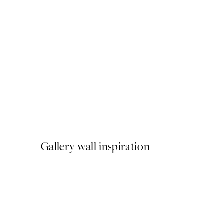
50%*
Bananas Forever Poster
A partir de 3,98 €
7,95 €
Gallery wall inspiration