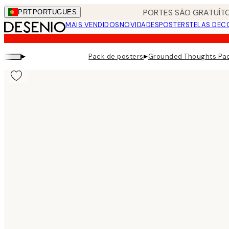
Skip
PORTES SÃO GRATUÍTO
PRT
PORTUGUES
to
MAIS VENDIDOS
NOVIDADES
POSTERS
TELAS DEC
main
content.
▸
▸
Pack de posters
Grounded Thoughts Pac