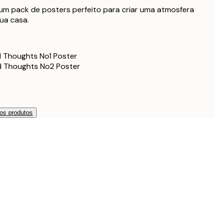
108,90 €
m pack de posters perfeito para criar uma atmosfera
sua casa.
142,80 €
238 €
 Thoughts No1 Poster
 Thoughts No2 Poster
os produtos