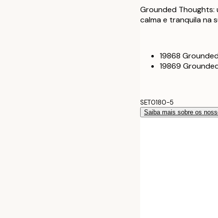
70x100 cm
Grounded Thoughts: u
calma e tranquila na 
100x150 cm
19868 Grounded
19869 Grounded
SET0180-5
Saiba mais sobre os noss