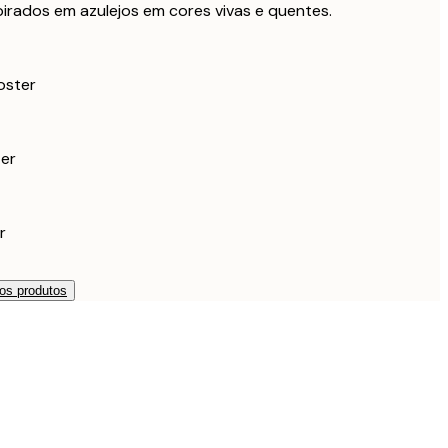
irados em azulejos em cores vivas e quentes.
oster
ter
r
os produtos