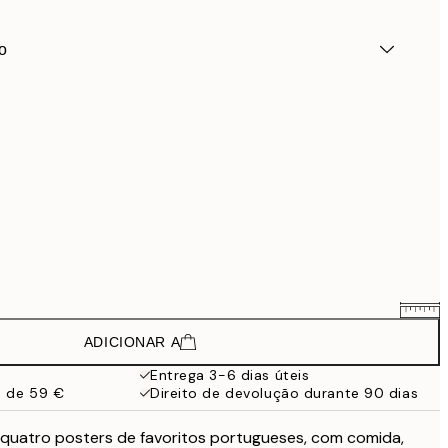
o
ADICIONAR A
35,91 €
59,85 €
Entrega 3-6 dias úteis
a de 59 €
Direito de devolução durante 90 dias
58,41 €
97,35 €
quatro posters de favoritos portugueses, com comida,