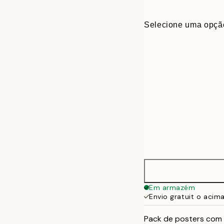
Selecione uma opçã
30x40 cm
Em armazém
Envio gratuit o acim
50x70 cm
Pack de posters com 