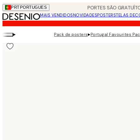
Skip
PORTES SÃO GRATUÍTO
PRT
PORTUGUES
to
MAIS VENDIDOS
NOVIDADES
POSTERS
TELAS DEC
main
content.
▸
▸
Pack de posters
Portugal Favourites Pa