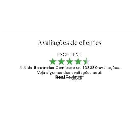
Avaliações de clientes
EXCELLENT
4.4 de 5 estrelas
Com base em 108380 avaliações.
Veja algumas das avaliações aqui.
Comprador verificado
Avaliações
de
...
clientes
2 jun.
guilhermina g