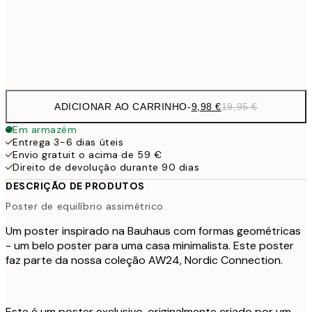
32,
Frame
options
ADICIONAR AO CARRINHO
-
9,98 €
19,95 €
Em armazém
Entrega 3-6 dias úteis
Envio gratuit o acima de 59 €
Direito de devolução durante 90 dias
DESCRIÇÃO DE PRODUTOS
Poster de equilíbrio assimétrico
Um poster inspirado na Bauhaus com formas geométricas
- um belo poster para uma casa minimalista. Este poster
faz parte da nossa coleção AW24, Nordic Connection.
Este é um poster exclusivo, originalmente criado por um