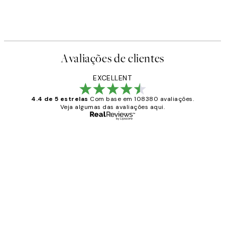
Avaliações de clientes
EXCELLENT
4.4 de 5 estrelas
Com base em 108380 avaliações.
Veja algumas das avaliações aqui.
Comprador verificado
Avaliações
de
...
clientes
2 jun.
guilhermina g