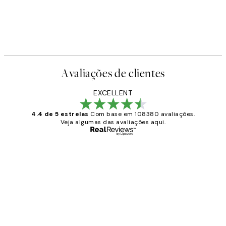
Avaliações de clientes
EXCELLENT
4.4 de 5 estrelas
Com base em 108380 avaliações.
Veja algumas das avaliações aqui.
Comprador verificado
Avaliações
de
...
clientes
2 jun.
guilhermina g