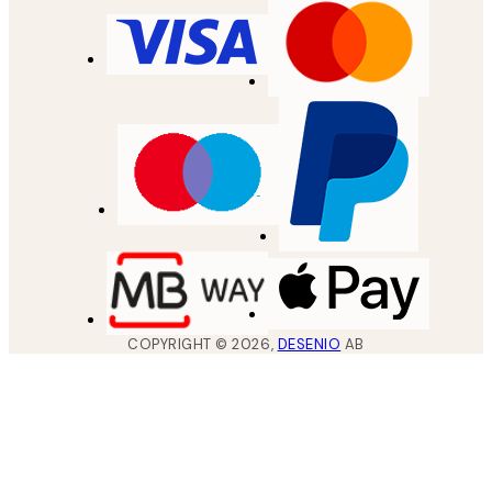
COPYRIGHT ©
2026
,
DESENIO
AB