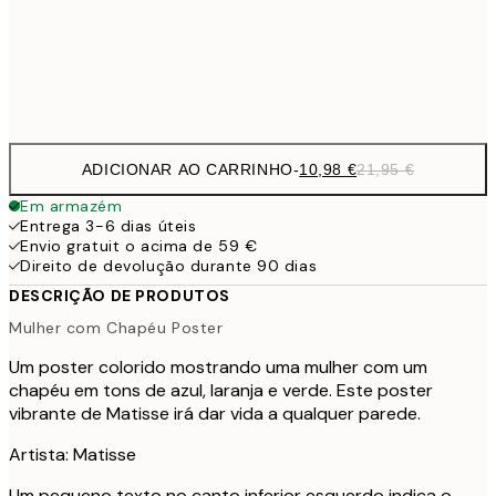
Frame
options
ADICIONAR AO CARRINHO
-
10,98 €
21,95 €
Em armazém
Entrega 3-6 dias úteis
Envio gratuit o acima de 59 €
Direito de devolução durante 90 dias
DESCRIÇÃO DE PRODUTOS
Mulher com Chapéu Poster
Um poster colorido mostrando uma mulher com um
chapéu em tons de azul, laranja e verde. Este poster
vibrante de Matisse irá dar vida a qualquer parede.
Artista: Matisse
Um pequeno texto no canto inferior esquerdo indica o