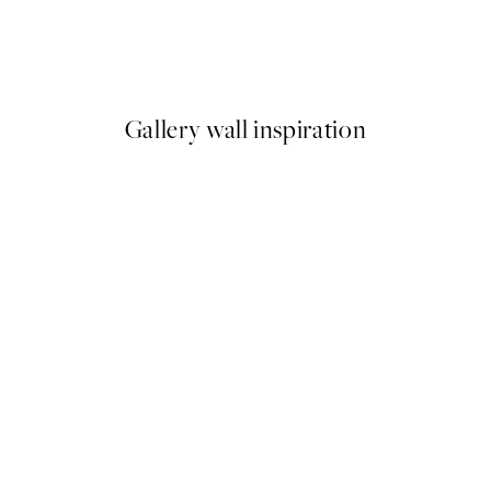
Earth Toned Pack de Posters
A partir de 23,94 €
39,90 €
Gallery wall inspiration