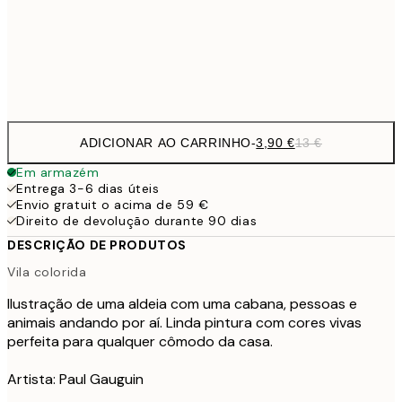
30x40 cm
19,
Frame
options
ADICIONAR AO CARRINHO
-
3,90 €
13 €
Em armazém
Entrega 3-6 dias úteis
Envio gratuit o acima de 59 €
Direito de devolução durante 90 dias
DESCRIÇÃO DE PRODUTOS
Vila colorida
Ilustração de uma aldeia com uma cabana, pessoas e
animais andando por aí. Linda pintura com cores vivas
perfeita para qualquer cômodo da casa.
Artista: Paul Gauguin