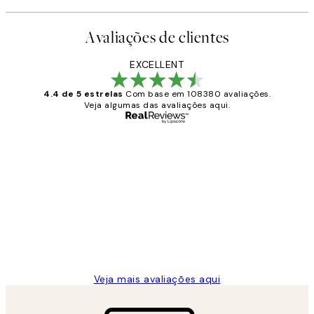
Avaliações de clientes
EXCELLENT
4.4 de 5 estrelas
Com base em 108380 avaliações.
Veja algumas das avaliações aqui.
Comprador verificado
Avaliações
de
...
clientes
2 jun.
guilhermina g
Veja mais avaliações aqui