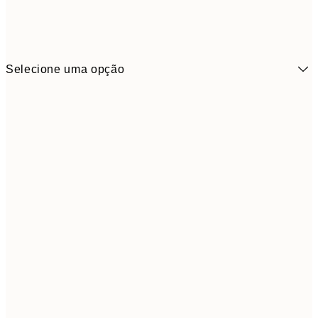
Selecione uma opção
3,
21x30 cm
5,