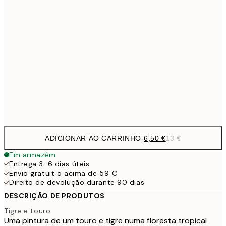
6,
21x30 cm
9,
30x40 cm
19,
16,2
50x70 cm
32,
Frame
options
ADICIONAR AO CARRINHO
-
6,50 €
13 €
Em armazém
Entrega 3-6 dias úteis
Envio gratuit o acima de 59 €
Direito de devolução durante 90 dias
DESCRIÇÃO DE PRODUTOS
Tigre e touro
Uma pintura de um touro e tigre numa floresta tropical