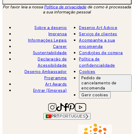
Por favor leia a nossa
Política de privacidade
de como é processada
a sua informação pessoal
Sobre a desenio
Desenio Art Advice
Imprensa
Serviço de clientes
Informações Legais
Acompanhe a sua
Career
encomenda
Sustentabilidade
Condições de compra
Declaração de
Política de
Acessibilidade
confidencialidade
Desenio Ambassador
Cookies
Programme
Pedido de
cancelamento de
Art Awards
encomenda
Entrar (Empresa)
Gerir cookies
PRT
PORTUGUES