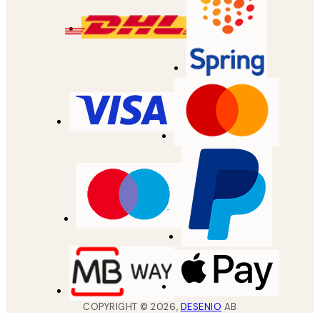
COPYRIGHT ©
2026
,
DESENIO
AB