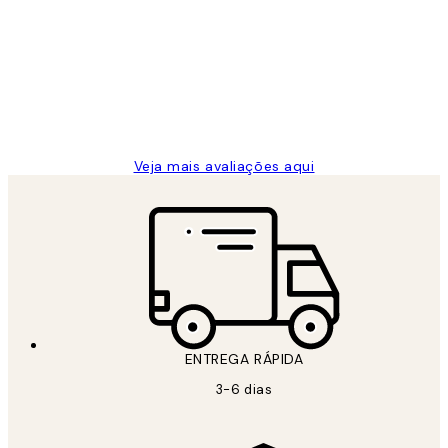
de
...
clientes
2 jun.
guilhermina g
Veja mais avaliações aqui
ENTREGA RÁPIDA
3-6 dias