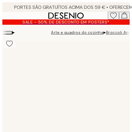
Skip
to
main
SALE - 50% DE DESCONTO EM POSTERS*
content.
▸
▸
Arte e quadros do cozinha
Broccoli And 
Product
images