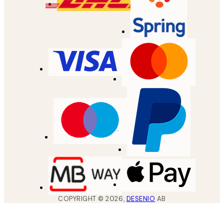
COPYRIGHT ©
2026
,
DESENIO
AB