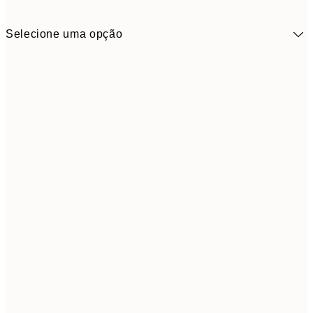
Selecione uma opção
9,
30x40 cm
19,
Frame