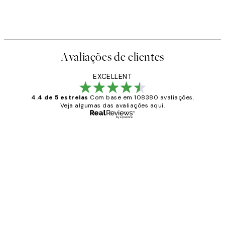
Avaliações de clientes
EXCELLENT
4.4 de 5 estrelas
Com base em 108380 avaliações.
Veja algumas das avaliações aqui.
Comprador verificado
Avaliações
de
...
clientes
2 jun.
guilhermina g