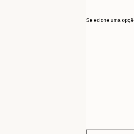
Selecione uma opçã
Frame
30x40 cm
options
50x70 cm