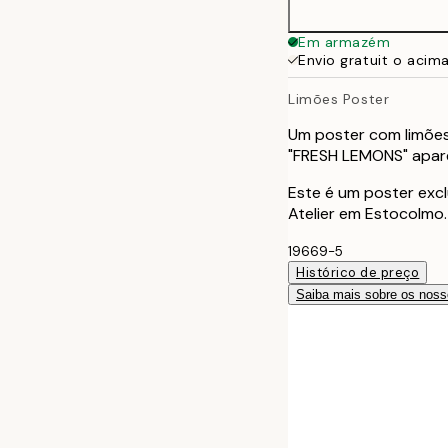
Em armazém
Envio gratuit o acim
Limões Poster
Um poster com limões
"FRESH LEMONS" apare
Este é um poster excl
Atelier em Estocolmo.
19669-5
Histórico de preço
Saiba mais sobre os noss