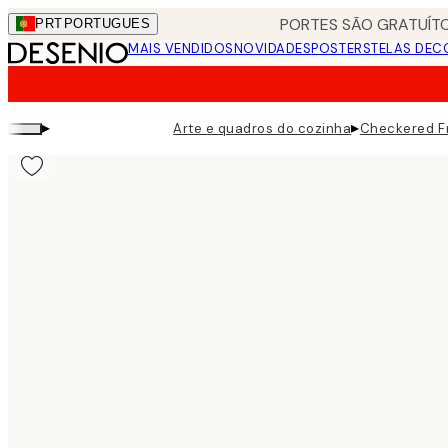
Skip
PORTES SÃO GRATUÍTO
PRT
PORTUGUES
to
MAIS VENDIDOS
NOVIDADES
POSTERS
TELAS DEC
main
content.
▸
▸
Arte e quadros do cozinha
Checkered F