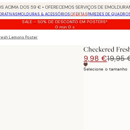
S ACIMA DOS 59 € • OFERECEMOS SERVIÇOS DE EMOLDURAM
ORATIVAS
MOLDURAS & ACESSÓRIOS
OFERTAS
PAREDES DE QUADRO
SALE - 50% DE DESCONTO EM POSTERS*
0 min
0 s
Válido
até:
resh Lemons Poster
2026-
08-
Checkered Fres
09
9,98 €
19,95 
Selecione o tamanho