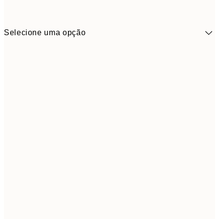
Selecione uma opção
9,
30x40 cm
19,