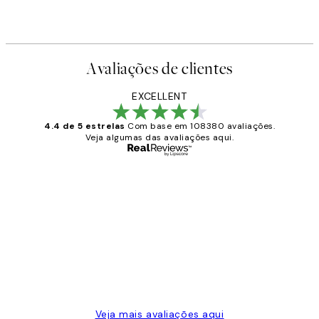
Avaliações de clientes
EXCELLENT
4.4 de 5 estrelas
Com base em 108380 avaliações.
Veja algumas das avaliações aqui.
Comprador verificado
Avaliações
de
...
clientes
2 jun.
guilhermina g
Veja mais avaliações aqui