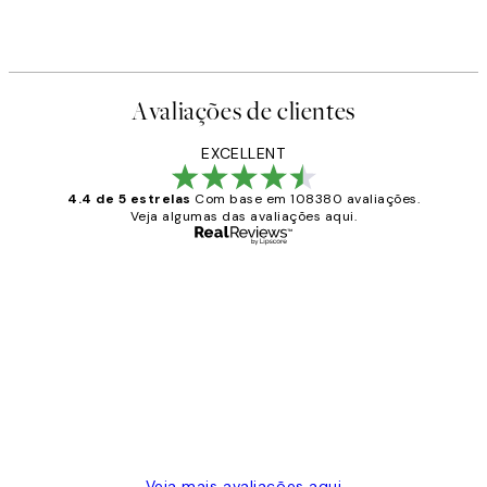
Avaliações de clientes
EXCELLENT
4.4 de 5 estrelas
Com base em 108380 avaliações.
Veja algumas das avaliações aqui.
Comprador verificado
Avaliações
de
...
clientes
2 jun.
guilhermina g
Veja mais avaliações aqui