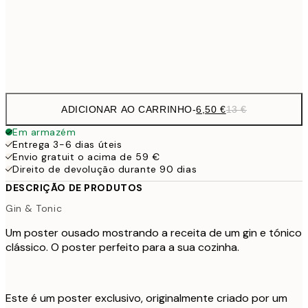
30x40 cm
19,
Frame
options
ADICIONAR AO CARRINHO
-
6,50 €
13 €
Em armazém
Entrega 3-6 dias úteis
Envio gratuit o acima de 59 €
Direito de devolução durante 90 dias
DESCRIÇÃO DE PRODUTOS
Gin & Tonic
Um poster ousado mostrando a receita de um gin e tónico
clássico. O poster perfeito para a sua cozinha.
Este é um poster exclusivo, originalmente criado por um