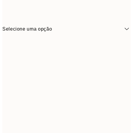
Selecione uma opção
6,
21x30 cm
9,