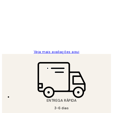
Comprador verificado
Avaliações
de
...
clientes
2 jun.
guilhermina g
Veja mais avaliações aqui
ENTREGA RÁPIDA
3-6 dias