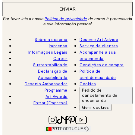
ENVIAR
Por favor leia a nossa
Política de privacidade
de como é processada
a sua informação pessoal
Sobre a desenio
Desenio Art Advice
Imprensa
Serviço de clientes
Informações Legais
Acompanhe a sua
Career
encomenda
Sustentabilidade
Condições de compra
Declaração de
Política de
Acessibilidade
confidencialidade
Desenio Ambassador
Cookies
Programme
Pedido de
cancelamento de
Art Awards
encomenda
Entrar (Empresa)
Gerir cookies
PRT
PORTUGUES