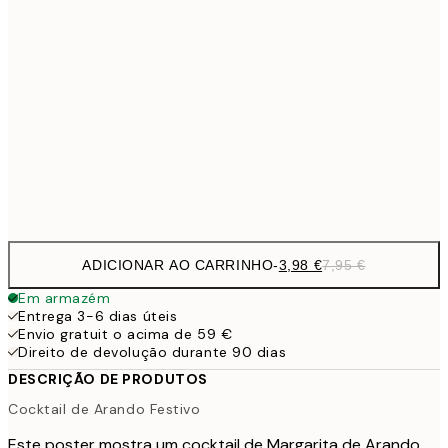
6,
21x30 cm
9,
30x40 cm
19,
16,2
50x70 cm
32,
Frame
options
ADICIONAR AO CARRINHO
-
3,98 €
7,95 €
Em armazém
Entrega 3-6 dias úteis
Envio gratuit o acima de 59 €
Direito de devolução durante 90 dias
DESCRIÇÃO DE PRODUTOS
Cocktail de Arando Festivo
Este poster mostra um cocktail de Margarita de Arando