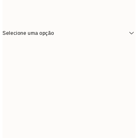
Selecione uma opção
3,
13x18 cm
7,