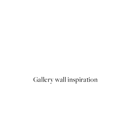
50%*
1974 Poster
A partir de 9,98 €
19,95 €
Gallery wall inspiration