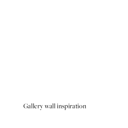
50%*
Just Chillin Poster
A partir de 6,50 €
13 €
Gallery wall inspiration