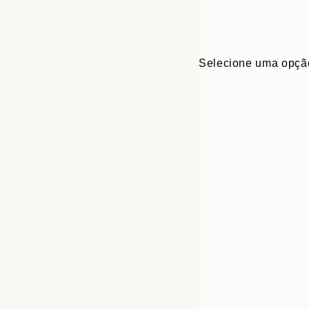
Selecione uma opçã
Frame
21x30 cm
options
30x40 cm