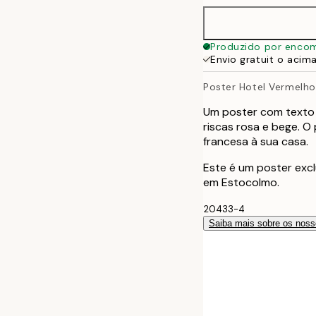
40x50 cm
Produzido por enco
Envio gratuit o acim
50x70 cm
Poster Hotel Vermelho
70x100 cm
Um poster com texto 
riscas rosa e bege. O
francesa à sua casa.
Este é um poster excl
em Estocolmo.
20433-4
Saiba mais sobre os noss