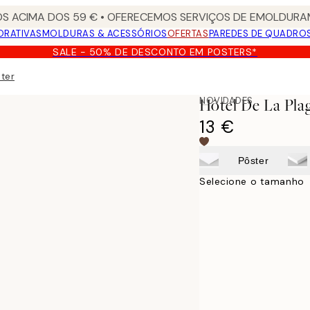
S ACIMA DOS 59 € • OFERECEMOS SERVIÇOS DE EMOLDURAM
ORATIVAS
MOLDURAS & ACESSÓRIOS
OFERTAS
PAREDES DE QUADRO
SALE - 50% DE DESCONTO EM POSTERS*
ster
NOVIDADES
Hôtel De La Pla
13 €
Pôster
Selecione o tamanho