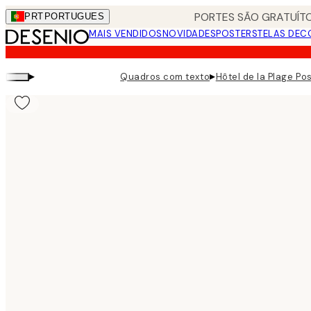
Skip
PORTES SÃO GRATUÍTO
PRT
PORTUGUES
to
MAIS VENDIDOS
NOVIDADES
POSTERS
TELAS DEC
main
content.
▸
▸
Quadros com texto
Hôtel de la Plage Po