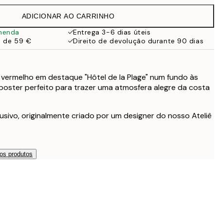
ADICIONAR AO CARRINHO
27,45 €
menda
Entrega 3-6 dias úteis
a de 59 €
Direito de devolução durante 90 dias
32,45 €
49 €
vermelho em destaque "Hôtel de la Plage" num fundo às
 poster perfeito para trazer uma atmosfera alegre da costa
usivo, originalmente criado por um designer do nosso Ateliê
os produtos