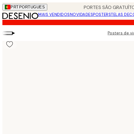
Skip
PORTES SÃO GRATUÍTO
PRT
PORTUGUES
to
MAIS VENDIDOS
NOVIDADES
POSTERS
TELAS DEC
main
content.
▸
Posters de v