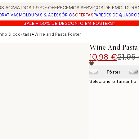
S ACIMA DOS 59 € • OFERECEMOS SERVIÇOS DE EMOLDURAM
ORATIVAS
MOLDURAS & ACESSÓRIOS
OFERTAS
PAREDES DE QUADRO
SALE - 50% DE DESCONTO EM POSTERS*
▸
inho & cocktails
Wine and Pasta Poster
Wine And Pasta
10,98 €
21,95
Pôster
Selecione o tamanho