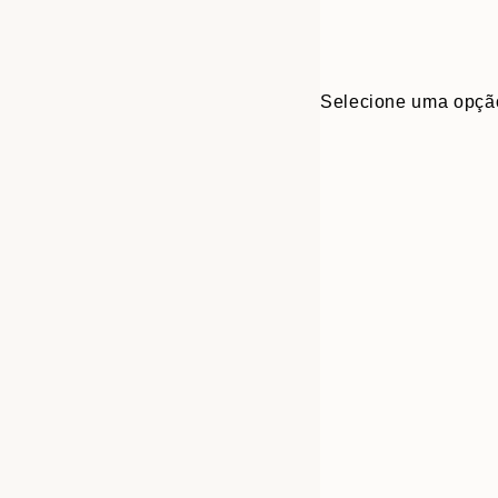
Selecione uma opçã
Frame
30x40 cm
options
50x70 cm