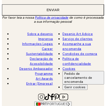
ENVIAR
Por favor leia a nossa
Política de privacidade
de como é processada
a sua informação pessoal
Sobre a desenio
Desenio Art Advice
Imprensa
Serviço de clientes
Informações Legais
Acompanhe a sua
Career
encomenda
Sustentabilidade
Condições de compra
Declaração de
Política de
Acessibilidade
confidencialidade
Desenio Ambassador
Cookies
Programme
Pedido de
cancelamento de
Art Awards
encomenda
Entrar (Empresa)
Gerir cookies
PRT
PORTUGUES