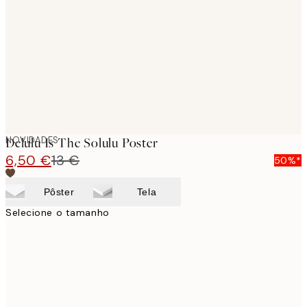
images
NOVIDADES
Delulu Is The Solulu Poster
6,50 €
13 €
50%*
Pôster
Tela
Selecione o tamanho