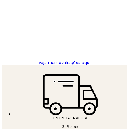
Comprador verificado
Avaliações
de
...
clientes
2 jun.
guilhermina g
Veja mais avaliações aqui
ENTREGA RÁPIDA
3-6 dias