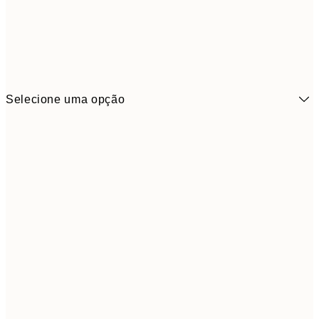
Selecione uma opção
6,
21x30 cm