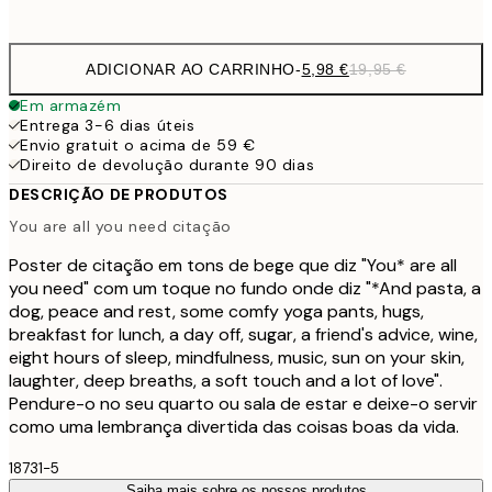
options
ADICIONAR AO CARRINHO
-
5,98 €
19,95 €
Em armazém
Entrega 3-6 dias úteis
Envio gratuit o acima de 59 €
Direito de devolução durante 90 dias
DESCRIÇÃO DE PRODUTOS
You are all you need citação
Poster de citação em tons de bege que diz "You* are all
you need" com um toque no fundo onde diz "*And pasta, a
dog, peace and rest, some comfy yoga pants, hugs,
breakfast for lunch, a day off, sugar, a friend's advice, wine,
eight hours of sleep, mindfulness, music, sun on your skin,
laughter, deep breaths, a soft touch and a lot of love".
Pendure-o no seu quarto ou sala de estar e deixe-o servir
como uma lembrança divertida das coisas boas da vida.
18731-5
Saiba mais sobre os nossos produtos