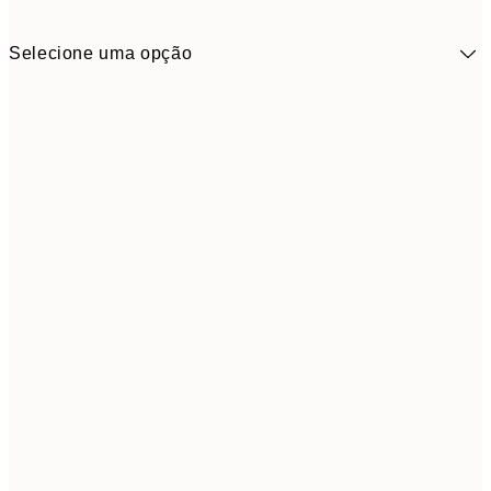
Selecione uma opção
5,
30x40 cm
19,
Frame