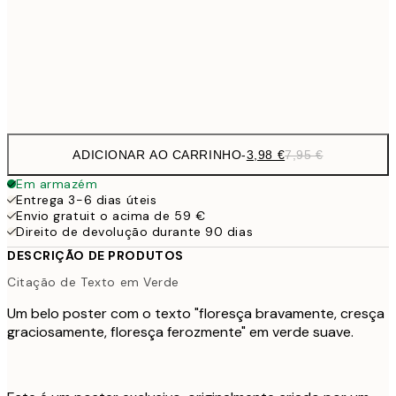
9,
30x40 cm
19,
Frame
options
ADICIONAR AO CARRINHO
-
3,98 €
7,95 €
Em armazém
Entrega 3-6 dias úteis
Envio gratuit o acima de 59 €
Direito de devolução durante 90 dias
DESCRIÇÃO DE PRODUTOS
Citação de Texto em Verde
Um belo poster com o texto "floresça bravamente, cresça
graciosamente, floresça ferozmente" em verde suave.