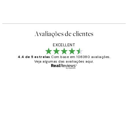
Avaliações de clientes
EXCELLENT
4.4 de 5 estrelas
Com base em 108380 avaliações.
Veja algumas das avaliações aqui.
Comprador verificado
Avaliações
de
...
clientes
2 jun.
guilhermina g