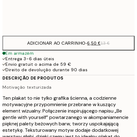
Frame
options
ADICIONAR AO CARRINHO
-
6,50 €
13 €
Em armazém
Entrega 3-6 dias úteis
Envio gratuit o acima de 59 €
Direito de devolução durante 90 dias
DESCRIÇÃO DE PRODUTOS
Motivação texturizada
Ten plakat to nie tylko grafika ścienna, a codzienne
motywacyjne przypomnienie przebrane w kuszący
element wizualny. Połączenie inspirującego napisu „Be
gentle with yourself” powtarzanego w akompaniamencie
pięknej palety beżowych barw, tworzy uspokajającą
estetykę. Teksturowany motyw dodaje dodatkowej
warstwy głębi, dzięki czemu jest to idealny plakat do