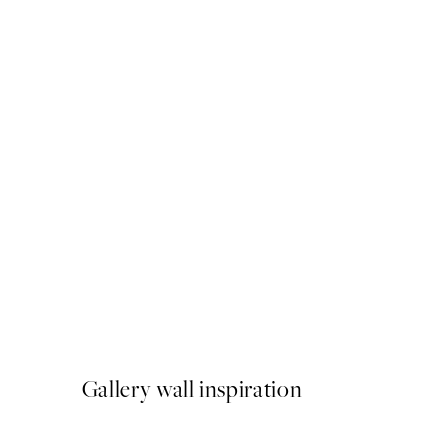
-70%
Outlet
Do It For You Poster
A partir de 3,90 €
13 €
Gallery wall inspiration