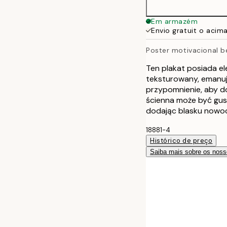
Em armazém
Envio gratuit o acim
Poster motivacional b
Ten plakat posiada e
teksturowany, emanuj
przypomnienie, aby d
ścienna może być gus
dodając blasku nowocz
18881-4
Histórico de preço
Saiba mais sobre os noss