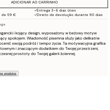
ADICIONAR AO CARRINHO
Entrega 3-6 dias úteis
a de 59 €
Direito de devolução durante 90 dias
ege
legancki i kojący design, wyposażony w beżowy motyw
ący spokojem. Wiadomość pisemna służy jako delikatne
ocenić swoją podróż i tempo życia. Ta motywacyjna grafika
townym i znaczącym dodatkiem do Twojej przestrzeni,
esnej prostoty do Twojej galerii ściennej.
os produtos