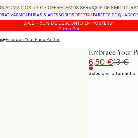
S ACIMA DOS 59 € • OFERECEMOS SERVIÇOS DE EMOLDURAM
ORATIVAS
MOLDURAS & ACESSÓRIOS
OFERTAS
PAREDES DE QUADRO
SALE - 50% DE DESCONTO EM POSTERS*
0 min
0 s
Válido
até:
▸
is
Embrace Your Pace Poster
2026-
08-
Embrace Your P
09
6,50 €
13 €
Selecione o tamanho