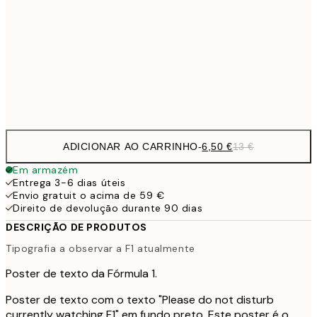
30x40 cm
19,
16,2
50x70 cm
32,
Frame
options
ADICIONAR AO CARRINHO
-
6,50 €
13 €
Em armazém
Entrega 3-6 dias úteis
Envio gratuit o acima de 59 €
Direito de devolução durante 90 dias
DESCRIÇÃO DE PRODUTOS
Tipografia a observar a F1 atualmente
Poster de texto da Fórmula 1.
Poster de texto com o texto "Please do not disturb
currently watching F1" em fundo preto. Este poster é o