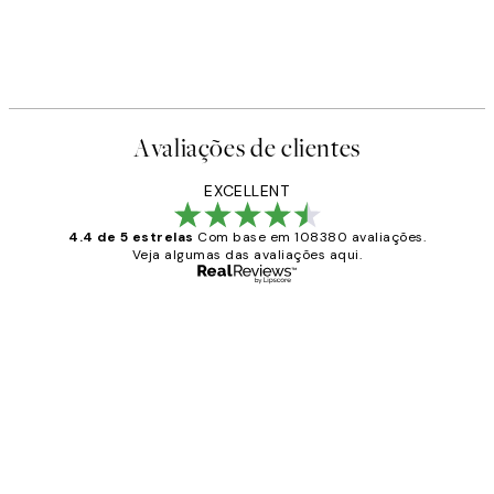
Avaliações de clientes
EXCELLENT
4.4 de 5 estrelas
Com base em 108380 avaliações.
Veja algumas das avaliações aqui.
Comprador verificado
Avaliações
de
...
clientes
2 jun.
guilhermina g