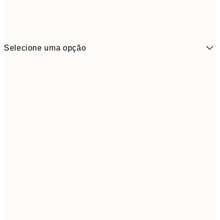
Selecione uma opção
6,
21x30 cm
9,