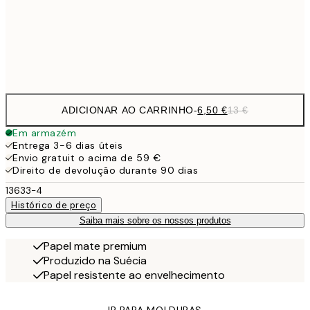
30x40 cm
19,
Frame
options
ADICIONAR AO CARRINHO
-
6,50 €
13 €
Em armazém
Entrega 3-6 dias úteis
Envio gratuit o acima de 59 €
Direito de devolução durante 90 dias
13633-4
Histórico de preço
Saiba mais sobre os nossos produtos
Papel mate premium
Produzido na Suécia
Papel resistente ao envelhecimento