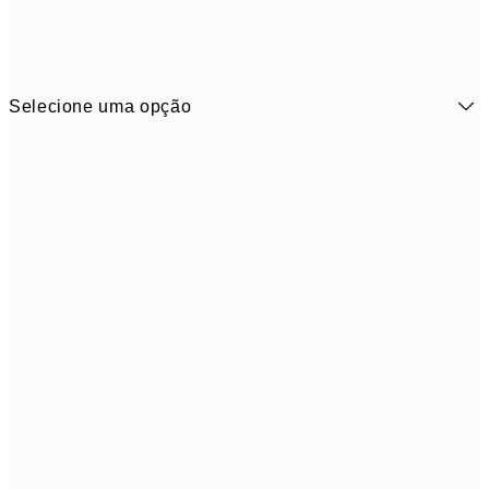
Selecione uma opção
6,
21x30 cm
9,