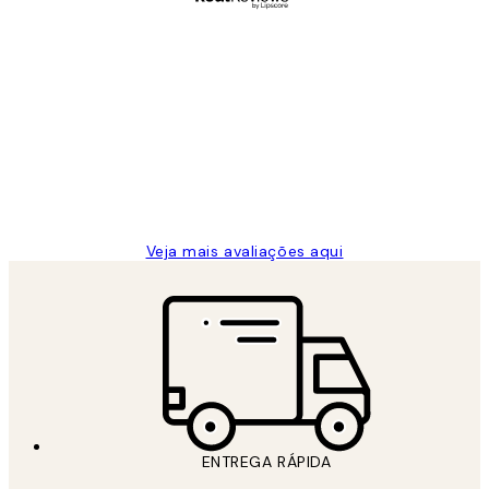
Comprador verificado
Avaliações
de
...
clientes
2 jun.
guilhermina g
Veja mais avaliações aqui
ENTREGA RÁPIDA