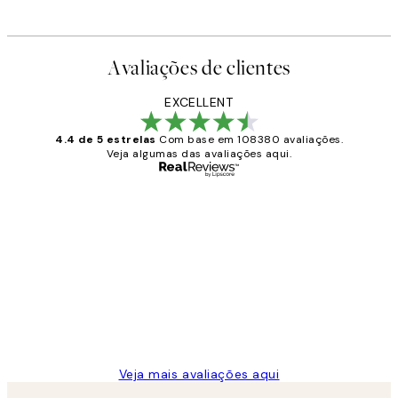
Avaliações de clientes
EXCELLENT
4.4 de 5 estrelas
Com base em 108380 avaliações.
Veja algumas das avaliações aqui.
Comprador verificado
Avaliações
de
...
clientes
2 jun.
guilhermina g
Veja mais avaliações aqui