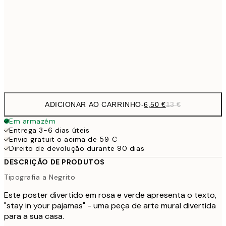
30x40 cm
19,
16,2
50x70 cm
32,
Frame
options
ADICIONAR AO CARRINHO
-
6,50 €
13 €
Em armazém
Entrega 3-6 dias úteis
Envio gratuit o acima de 59 €
Direito de devolução durante 90 dias
DESCRIÇÃO DE PRODUTOS
Tipografia a Negrito
Este poster divertido em rosa e verde apresenta o texto,
"stay in your pajamas" - uma peça de arte mural divertida
para a sua casa.