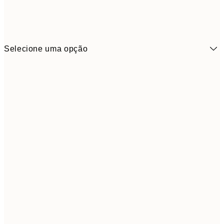
Selecione uma opção
6,
21x30 cm
9,