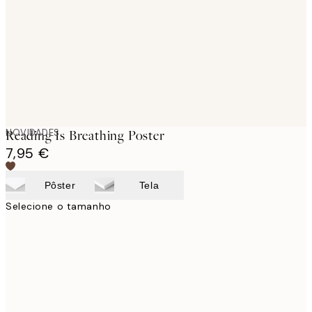
images
NOVIDADES
Reading Is Breathing Poster
7,95 €
Pôster
Tela
Selecione o tamanho