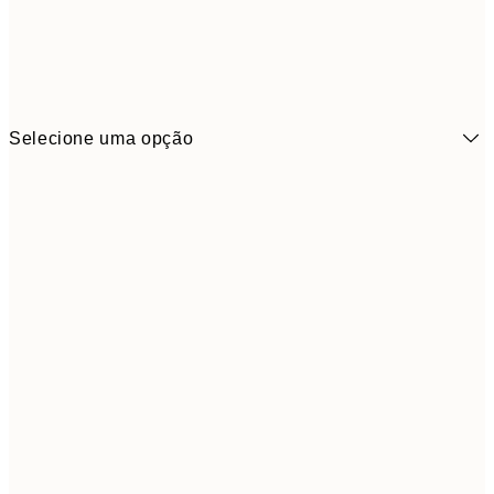
Selecione uma opção
13x18 cm
7,