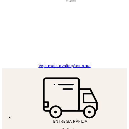
Comprador verificado
Avaliações
de
...
clientes
2 jun.
guilhermina g
Veja mais avaliações aqui
ENTREGA RÁPIDA