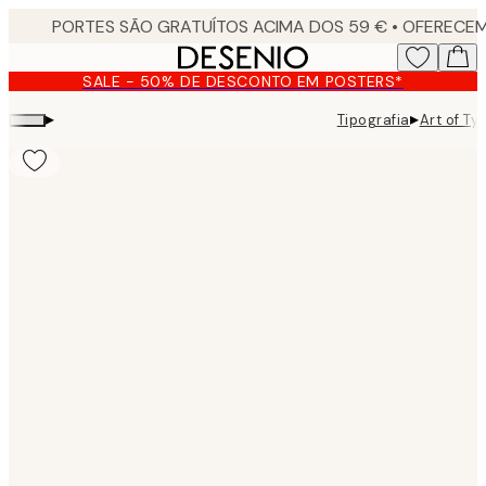
Skip
to
main
SALE - 50% DE DESCONTO EM POSTERS*
content.
▸
▸
Tipografia
Art of T
Product
images