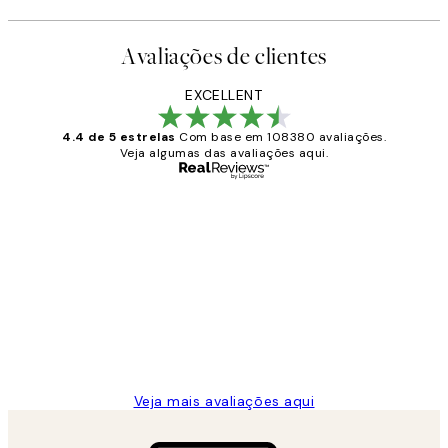
Avaliações de clientes
EXCELLENT
4.4 de 5 estrelas
Com base em 108380 avaliações.
Veja algumas das avaliações aqui.
Comprador verificado
Avaliações
de
...
clientes
2 jun.
guilhermina g
Veja mais avaliações aqui