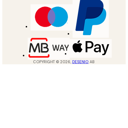
COPYRIGHT ©
2026
,
DESENIO
AB