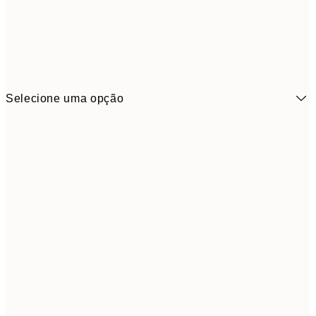
Selecione uma opção
6,
21x30 cm