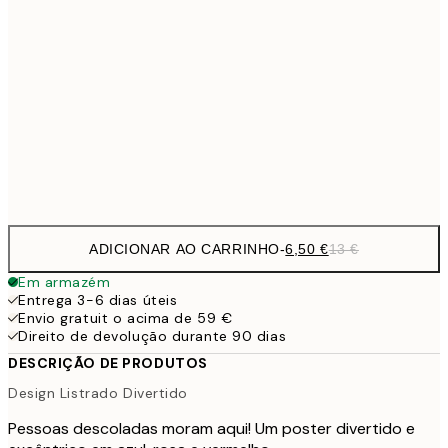
9,
30x40 cm
19,
16,2
50x70 cm
32,
Frame
options
ADICIONAR AO CARRINHO
-
6,50 €
13 €
Em armazém
Entrega 3-6 dias úteis
Envio gratuit o acima de 59 €
Direito de devolução durante 90 dias
DESCRIÇÃO DE PRODUTOS
Design Listrado Divertido
Pessoas descoladas moram aqui! Um poster divertido e