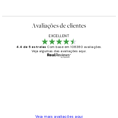
Avaliações de clientes
EXCELLENT
4.4 de 5 estrelas
Com base em 108380 avaliações.
Veja algumas das avaliações aqui.
Comprador verificado
Avaliações
de
...
clientes
2 jun.
guilhermina g
Veja mais avaliações aqui