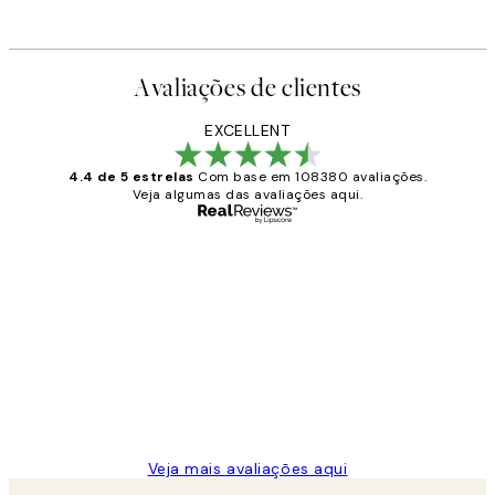
Avaliações de clientes
EXCELLENT
4.4 de 5 estrelas
Com base em 108380 avaliações.
Veja algumas das avaliações aqui.
Comprador verificado
Avaliações
de
...
clientes
2 jun.
guilhermina g
Veja mais avaliações aqui