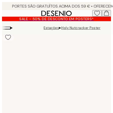
Skip
to
main
SALE - 50% DE DESCONTO EM POSTERS*
content.
▸
▸
Estações
Holy Nutcracker Poster
Product
images