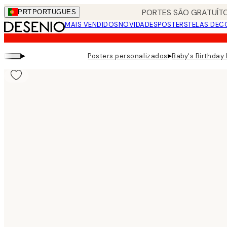
Skip
PORTES SÃO GRATUÍTO
PRT
PORTUGUES
to
MAIS VENDIDOS
NOVIDADES
POSTERS
TELAS DEC
main
content.
▸
▸
Posters personalizados
Baby's Birthday