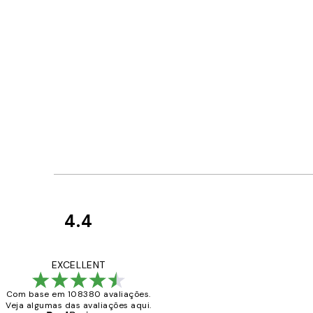
4.4
Avaliações
de
...
EXCELLENT
clientes
Com base em 108380 avaliações.
Veja algumas das avaliações aqui.