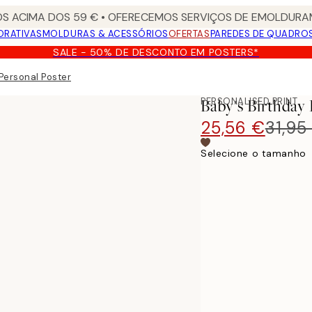
S ACIMA DOS 59 € • OFERECEMOS SERVIÇOS DE EMOLDURAM
ORATIVAS
MOLDURAS & ACESSÓRIOS
OFERTAS
PAREDES DE QUADRO
SALE - 50% DE DESCONTO EM POSTERS*
 Personal Poster
PERSONALISED PRINT
Baby's Birthday 
25,56 €
31,95
Selecione o tamanho