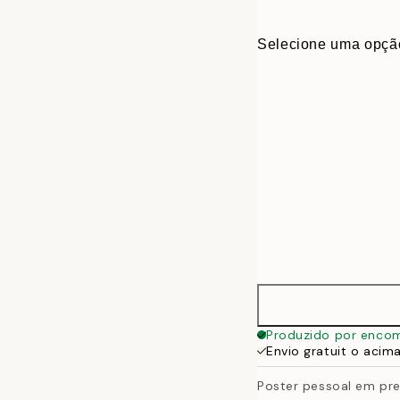
Selecione uma opçã
30x40 cm
Produzido por enco
Envio gratuit o acim
50x70 cm
Poster pessoal em pre