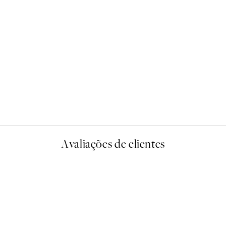
-40%
Abstract Landscape Pack de
A partir de 23,94 €
39,90 €
Avaliações de clientes