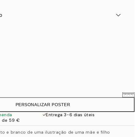
o
PERSONALIZAR POSTER
25,56 €
31,95 €
menda
Entrega 3-6 dias úteis
a de 59 €
33,56 €
41,95 €
to e branco de uma ilustração de uma mãe e filho