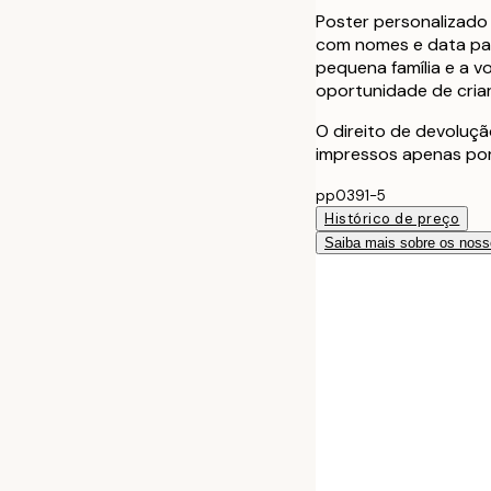
Poster personalizado 
com nomes e data para
pequena família e a v
oportunidade de criar
O direito de devoluçã
impressos apenas po
pp0391-5
Histórico de preço
Saiba mais sobre os noss