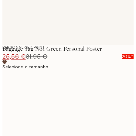
PERSONALISED PRINT
Baggage Tag No1 Green Personal Poster
25,56 €
31,95 €
20%*
Selecione o tamanho