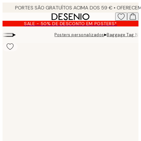
Skip
to
main
SALE - 50% DE DESCONTO EM POSTERS*
content.
▸
▸
Posters personalizados
Baggage Tag No1
Product
images