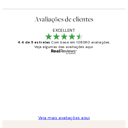
Avaliações de clientes
EXCELLENT
4.4 de 5 estrelas
Com base em 108380 avaliações.
Veja algumas das avaliações aqui.
Comprador verificado
Avaliações
de
...
clientes
2 jun.
guilhermina g
Veja mais avaliações aqui