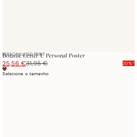
PERSONALISED PRINT
Botanic Letter U Personal Poster
25,56 €
31,95 €
20%*
Selecione o tamanho