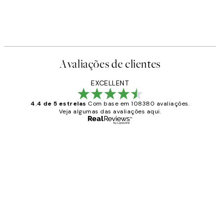
Earth Toned Pack de Posters
A partir de 23,94 €
39,90 €
Avaliações de clientes
EXCELLENT
4.4 de 5 estrelas
Com base em 108380 avaliações.
Veja algumas das avaliações aqui.
Comprador verificado
Avaliações
de
...
clientes
2 jun.
guilhermina g