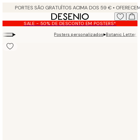
Skip
to
main
SALE - 50% DE DESCONTO EM POSTERS*
content.
▸
▸
Posters personalizados
Botanic Letter 
Product
images