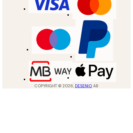
COPYRIGHT ©
2026
,
DESENIO
AB