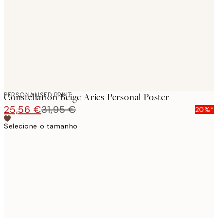
images
PERSONALISED PRINT
Constellation Beige Aries Personal Poster
25,56 €
31,95 €
20%*
Selecione o tamanho