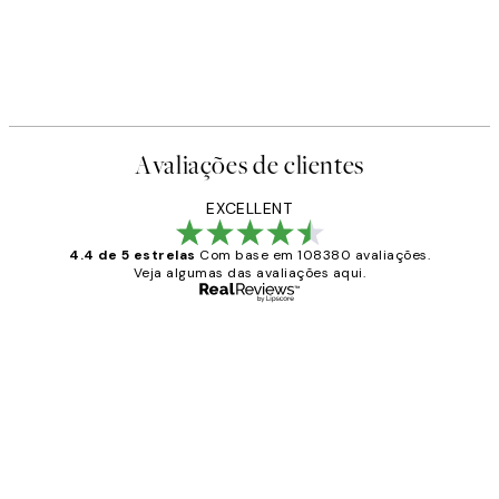
Avaliações de clientes
EXCELLENT
4.4 de 5 estrelas
Com base em 108380 avaliações.
Veja algumas das avaliações aqui.
Comprador verificado
Avaliações
de
...
clientes
2 jun.
guilhermina g