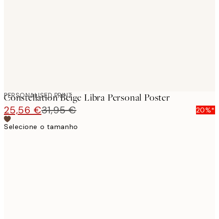
images
PERSONALISED PRINT
Constellation Beige Libra Personal Poster
25,56 €
31,95 €
20%*
Selecione o tamanho