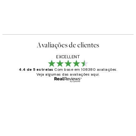
Avaliações de clientes
EXCELLENT
4.4 de 5 estrelas
Com base em 108380 avaliações.
Veja algumas das avaliações aqui.
Comprador verificado
Avaliações
de
...
clientes
2 jun.
guilhermina g