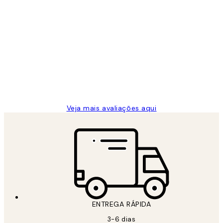
Comprador verificado
Avaliações
de
...
clientes
2 jun.
guilhermina g
Veja mais avaliações aqui
ENTREGA RÁPIDA
3-6 dias