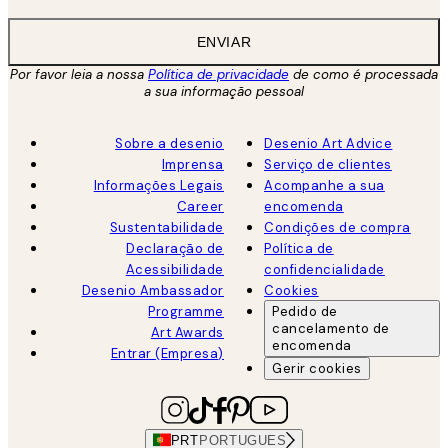
ENVIAR
Por favor leia a nossa
Política de privacidade
de como é processada
a sua informação pessoal
Sobre a desenio
Desenio Art Advice
Imprensa
Serviço de clientes
Informações Legais
Acompanhe a sua
Career
encomenda
Sustentabilidade
Condições de compra
Declaração de
Política de
Acessibilidade
confidencialidade
Desenio Ambassador
Cookies
Programme
Pedido de
cancelamento de
Art Awards
encomenda
Entrar (Empresa)
Gerir cookies
PRT
PORTUGUES