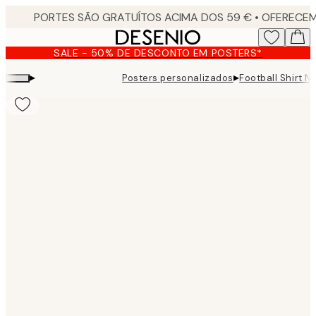
Skip
to
main
SALE - 50% DE DESCONTO EM POSTERS*
content.
▸
▸
Posters personalizados
Football Shirt N
Product
images