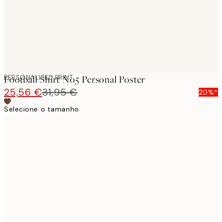
PERSONALISED PRINT
Football Shirt No5 Personal Poster
25,56 €
31,95 €
20%*
Selecione o tamanho