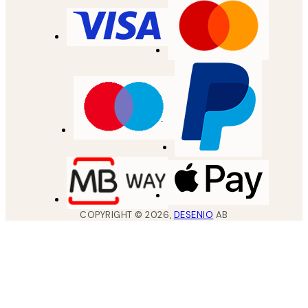
COPYRIGHT ©
2026
,
DESENIO
AB