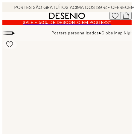
Skip
to
main
SALE - 50% DE DESCONTO EM POSTERS*
content.
▸
▸
Posters personalizados
Globe Map Night
Product
images