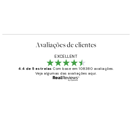
Avaliações de clientes
EXCELLENT
4.4 de 5 estrelas
Com base em 108380 avaliações.
Veja algumas das avaliações aqui.
Comprador verificado
Avaliações
de
...
clientes
2 jun.
guilhermina g