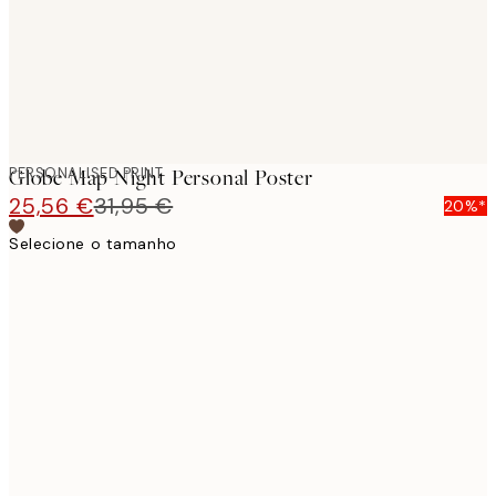
PERSONALISED PRINT
Globe Map Night Personal Poster
25,56 €
31,95 €
20%*
Selecione o tamanho