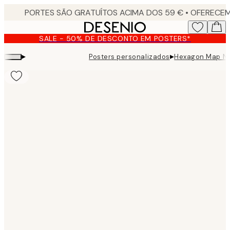
Skip
to
main
SALE - 50% DE DESCONTO EM POSTERS*
content.
▸
▸
Posters personalizados
Hexagon Map Nig
Product
images