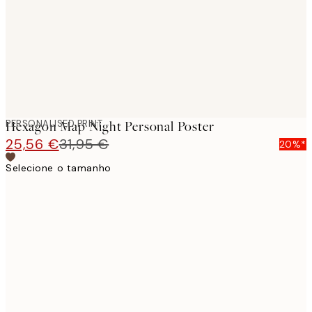
PERSONALISED PRINT
Hexagon Map Night Personal Poster
25,56 €
31,95 €
20%*
Selecione o tamanho