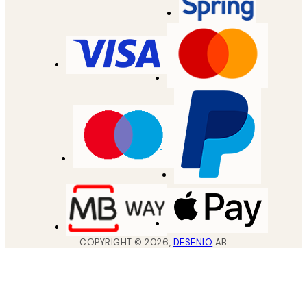
COPYRIGHT ©
2026
,
DESENIO
AB