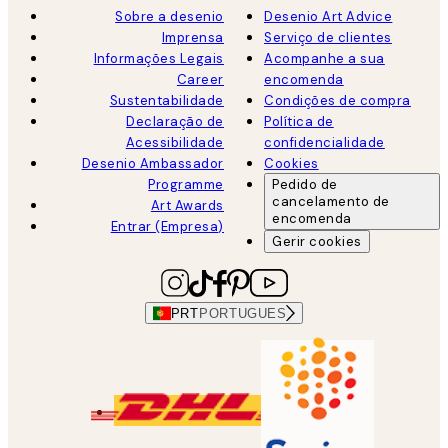
Sobre a desenio
Desenio Art Advice
Imprensa
Serviço de clientes
Informações Legais
Acompanhe a sua
Career
encomenda
Sustentabilidade
Condições de compra
Declaração de
Política de
Acessibilidade
confidencialidade
Desenio Ambassador
Cookies
Programme
Pedido de
cancelamento de
Art Awards
encomenda
Entrar (Empresa)
Gerir cookies
PRT
PORTUGUES