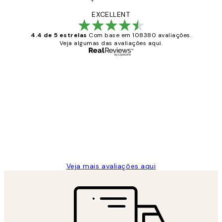
EXCELLENT
4.4 de 5 estrelas
Com base em 108380 avaliações.
Veja algumas das avaliações aqui.
Comprador verificado
Avaliações
de
...
clientes
2 jun.
guilhermina g
Veja mais avaliações aqui