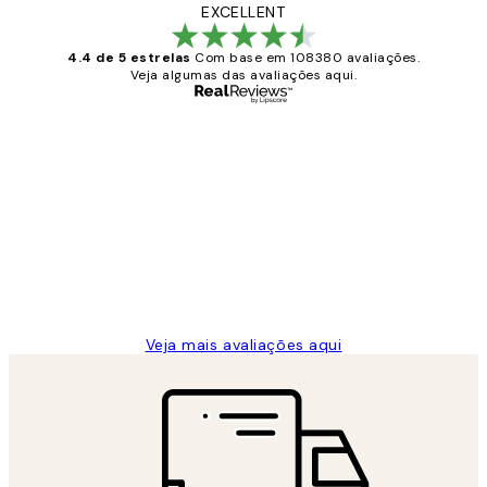
EXCELLENT
4.4 de 5 estrelas
Com base em 108380 avaliações.
Veja algumas das avaliações aqui.
Comprador verificado
Avaliações
de
...
clientes
2 jun.
guilhermina g
Veja mais avaliações aqui